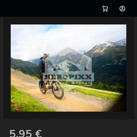
5,95
€