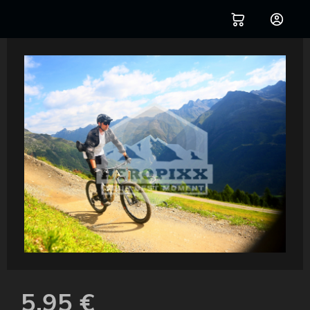
5,95
€