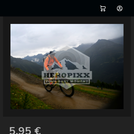
5,95
€